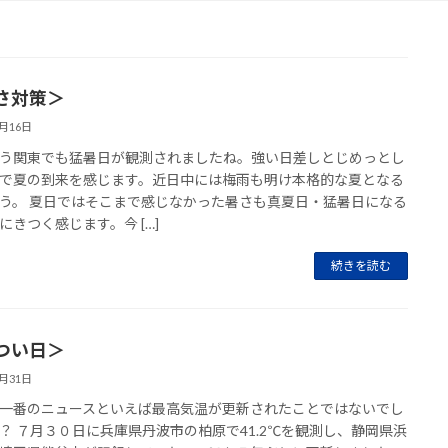
さ対策＞
7月16日
う関東でも猛暑日が観測されましたね。強い日差しとじめっとし
で夏の到来を感じます。近日中には梅雨も明け本格的な夏となる
う。 夏日ではそこまで感じなかった暑さも真夏日・猛暑日になる
にきつく感じます。今 […]
続きを読む
つい日＞
7月31日
一番のニュースといえば最高気温が更新されたことではないでし
？ ７月３０日に兵庫県丹波市の柏原で41.2℃を観測し、静岡県浜