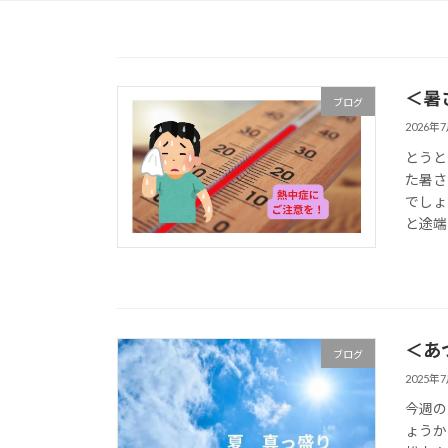
＜暑
ブログ
2026年
とうと
た暑さ
でしょ
と途端
＜あ
ブログ
2025年
今週の
ょうか