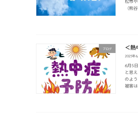
松市や
（熊谷
＜熱
ブログ
2025年
6月5
と思え
のよう
被害は