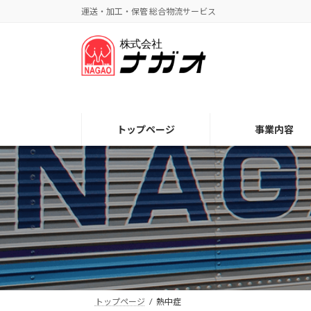
コ
ナ
運送・加工・保管 総合物流サービス
ン
ビ
テ
ゲ
ン
ー
ツ
シ
へ
ョ
ス
ン
キ
に
トップページ
事業内容
ッ
移
プ
動
トップページ
熱中症