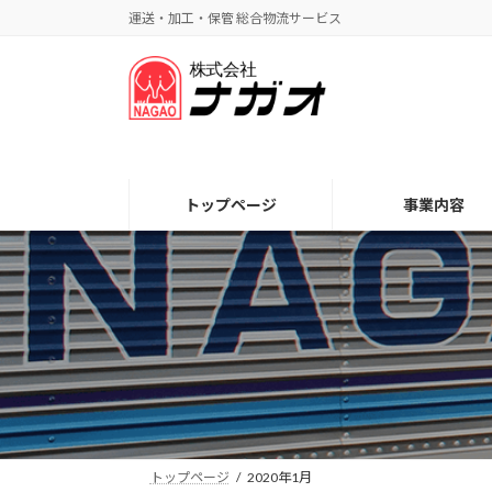
コ
ナ
運送・加工・保管 総合物流サービス
ン
ビ
テ
ゲ
ン
ー
ツ
シ
へ
ョ
ス
ン
キ
に
トップページ
事業内容
ッ
移
プ
動
トップページ
2020年1月