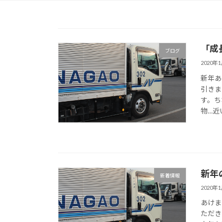
「成
ブログ
2020年
新年あ
引きま
す。ち
物…近
新年
新着情報
2020年
あけま
ただき