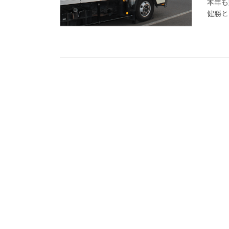
本年も
健勝と