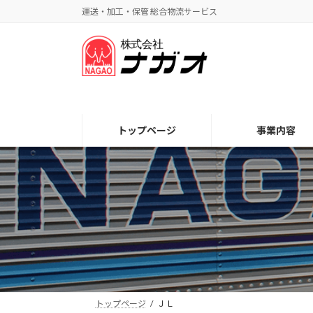
コ
ナ
運送・加工・保管 総合物流サービス
ン
ビ
テ
ゲ
ン
ー
ツ
シ
へ
ョ
ス
ン
キ
に
トップページ
事業内容
ッ
移
プ
動
トップページ
ＪＬ