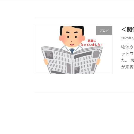
＜関
ブログ
2025年
物流ウ
ットワ
た。 
が来賓