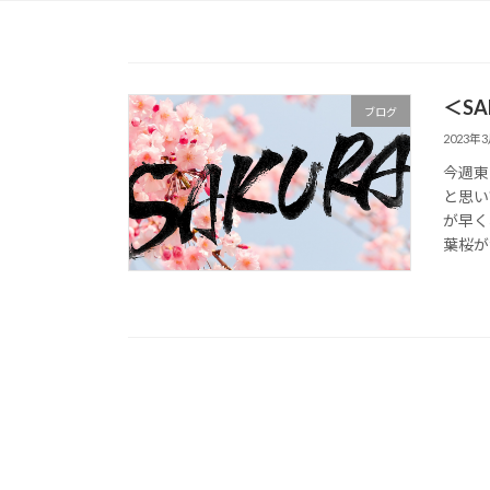
＜SA
ブログ
2023年
今週東
と思い
が早く
葉桜が混