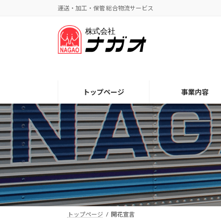
コ
ナ
運送・加工・保管 総合物流サービス
ン
ビ
テ
ゲ
ン
ー
ツ
シ
へ
ョ
ス
ン
キ
に
トップページ
事業内容
ッ
移
プ
動
トップページ
開花宣言