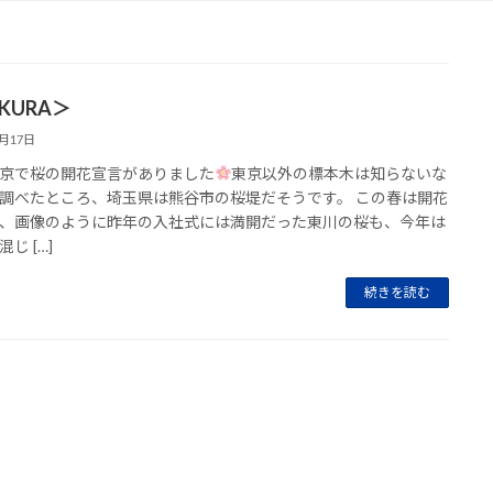
KURA＞
3月17日
京で桜の開花宣言がありました
東京以外の標本木は知らないな
調べたところ、埼玉県は熊谷市の桜堤だそうです。 この春は開花
、画像のように昨年の入社式には満開だった東川の桜も、今年は
じ […]
続きを読む