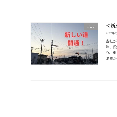
＜新
ブログ
2026年
当社が
岸、段
り、車
瀬橋か