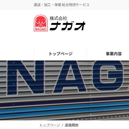
コ
ナ
運送・加工・保管 総合物流サービス
ン
ビ
テ
ゲ
ン
ー
ツ
シ
へ
ョ
ス
ン
キ
に
トップページ
事業内容
ッ
移
プ
動
トップページ
道路開放