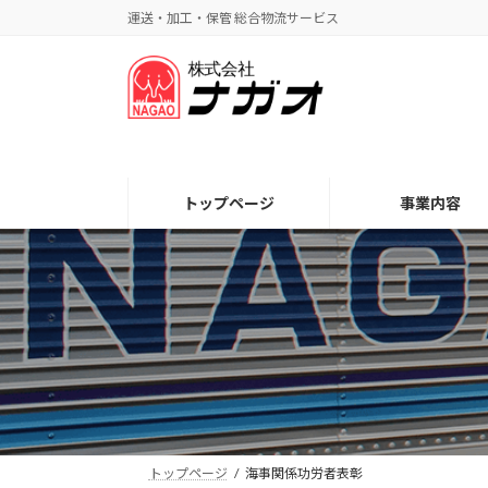
コ
ナ
運送・加工・保管 総合物流サービス
ン
ビ
テ
ゲ
ン
ー
ツ
シ
へ
ョ
ス
ン
キ
に
トップページ
事業内容
ッ
移
プ
動
トップページ
海事関係功労者表彰