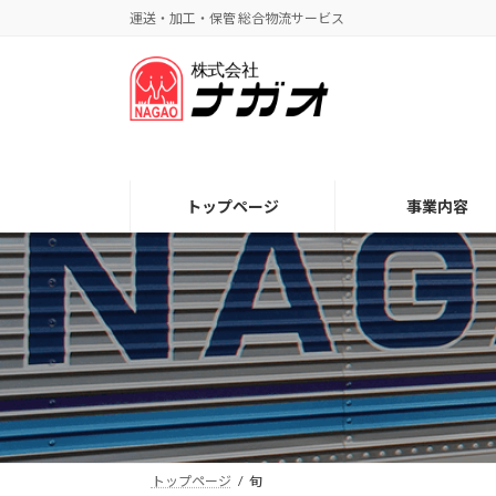
コ
ナ
運送・加工・保管 総合物流サービス
ン
ビ
テ
ゲ
ン
ー
ツ
シ
へ
ョ
ス
ン
キ
に
トップページ
事業内容
ッ
移
プ
動
トップページ
旬