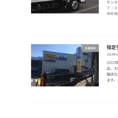
センタ
７：０
中の休
指定
新着情報
2019年
201
品、お
販店な
ます。