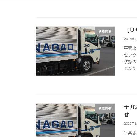
【リ
新着情報
2025年
平素よ
センタ
状態の
とがで
ナガ
新着情報
せ
2025年
平素よ