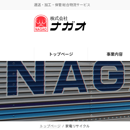
コ
ナ
運送・加工・保管 総合物流サービス
ン
ビ
テ
ゲ
ン
ー
ツ
シ
へ
ョ
ス
ン
キ
に
トップページ
事業内容
ッ
移
プ
動
トップページ
家電リサイクル