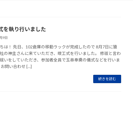
式を執り行いました
8月9日
ちは！ 先日、102倉庫の移動ラックが完成したので 8月7日に猿
社の神主さんに来ていただき、竣工式を行いました。 修祓と言わ
祓いをしていただき、参加者全員で玉串奉奠の儀式などを行いま
お問い合わせ […]
続きを読む