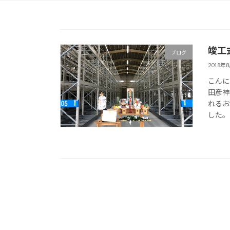
竣工
ブログ
2018年
こんに
田彦神
れるお
した。 