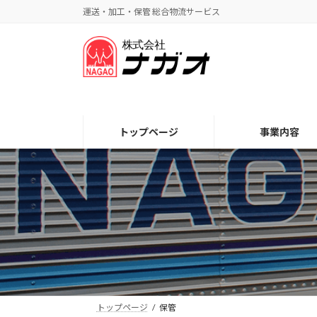
コ
ナ
運送・加工・保管 総合物流サービス
ン
ビ
テ
ゲ
ン
ー
ツ
シ
へ
ョ
ス
ン
キ
に
トップページ
事業内容
ッ
移
プ
動
トップページ
保管