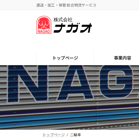
コ
ナ
運送・加工・保管 総合物流サービス
ン
ビ
テ
ゲ
ン
ー
ツ
シ
へ
ョ
ス
ン
キ
に
トップページ
事業内容
ッ
移
プ
動
トップページ
二輪車