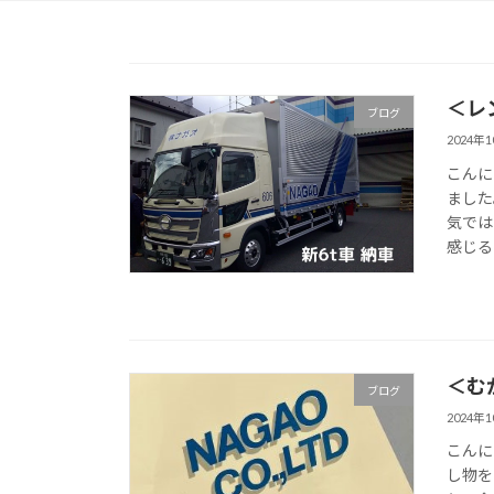
＜レ
ブログ
2024年
こんに
ました
気では
感じる
＜む
ブログ
2024年
こんに
し物を