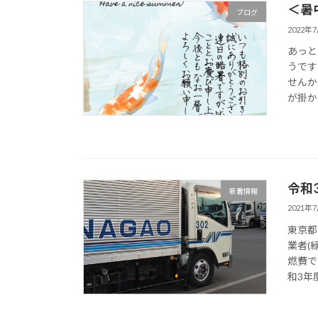
＜暑
ブログ
2022年
あっと
うです
せんか
が掛か
令和
新着情報
2021年
東京都
業者(
燃費で
和3年