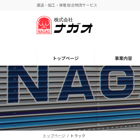
コ
ナ
運送・加工・保管 総合物流サービス
ン
ビ
テ
ゲ
ン
ー
ツ
シ
へ
ョ
ス
ン
キ
に
トップページ
事業内容
ッ
移
プ
動
トップページ
トラック