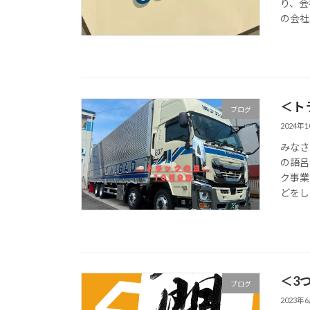
り、会
の会社
＜ト
ブログ
2024年
みなさ
の語呂
ク事業
どをし
＜3
ブログ
2023年