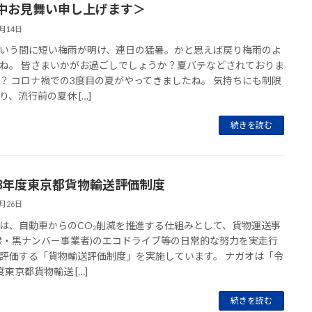
中お見舞い申し上げます＞
7月14日
いう間に短い梅雨が明け、連日の猛暑。かと思えば戻り梅雨のよ
ね。 皆さまいかがお過ごしでしょうか？夏バテなどされておりま
？ コロナ禍での3度目の夏がやってきましたね。 気持ちにも制限
り、流行前の夏休 […]
続きを読む
3年度東京都貨物輸送評価制度
7月26日
は、自動車からのCO₂削減を推進する仕組みとして、貨物運送事
緑・黒ナンバー事業者)のエコドライブ等の日常的な努力を実走行
評価する「貨物輸送評価制度」を実施しています。 ナガオは「令
度東京都貨物輸送 […]
続きを読む