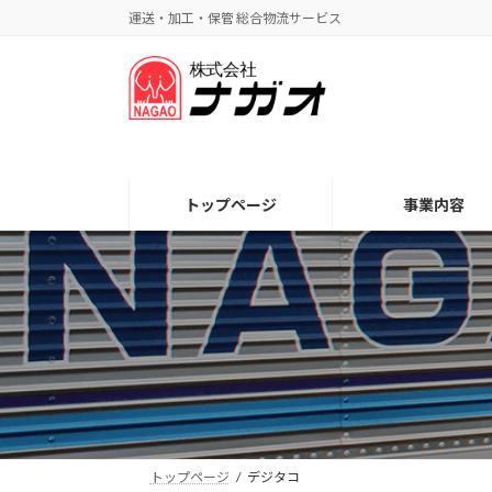
コ
ナ
運送・加工・保管 総合物流サービス
ン
ビ
テ
ゲ
ン
ー
ツ
シ
へ
ョ
ス
ン
キ
に
トップページ
事業内容
ッ
移
プ
動
トップページ
デジタコ