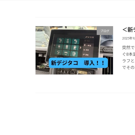
＜新
ブログ
2025年
突然で
ぐ8本
ラフと
でその