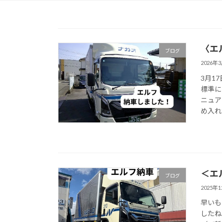
〈エ
ブログ
2026年
3月1
標準に
ニュア
め入れ
＜エ
ブログ
2025年
早いも
したね