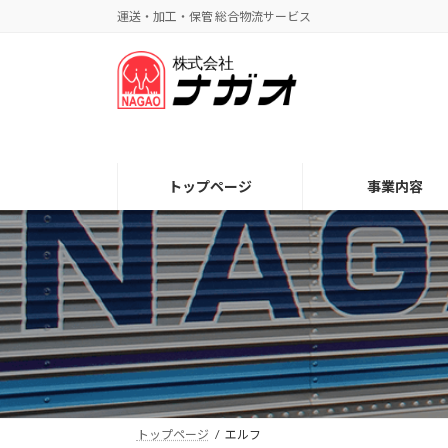
コ
ナ
運送・加工・保管 総合物流サービス
ン
ビ
テ
ゲ
ン
ー
ツ
シ
へ
ョ
ス
ン
キ
に
トップページ
事業内容
ッ
移
プ
動
トップページ
エルフ