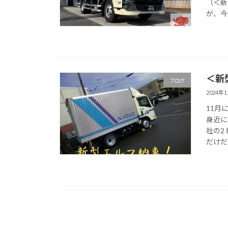
（＜新
が、今
＜新
ブログ
2024年
11月
身近に
社の2
だけだ