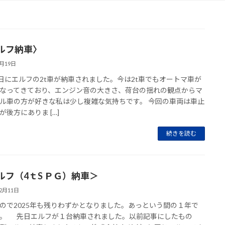
ルフ納車〉
3月19日
7日にエルフの2t車が納車されました。今は2t車でもオートマ車が
なってきており、エンジン音の大きさ、荷台の揺れの観点からマ
ル車の方が好きな私は少し複雑な気持ちです。 今回の車両は車止
が後方にありま […]
続きを読む
ルフ（4ｔS ＰＧ）納車＞
12月11日
ので2025年も残りわずかとなりました。あっという間の１年で
。 先日エルフが１台納車されました。以前記事にしたもの