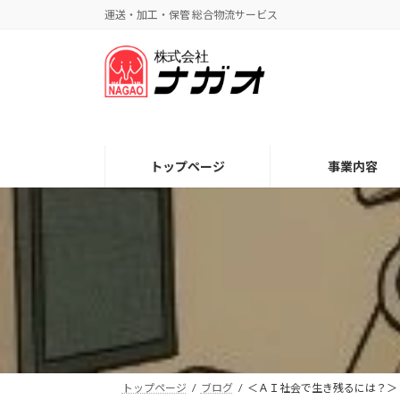
コ
ナ
運送・加工・保管 総合物流サービス
ン
ビ
テ
ゲ
ン
ー
ツ
シ
へ
ョ
ス
ン
キ
に
トップページ
事業内容
ッ
移
プ
動
トップページ
ブログ
＜ＡＩ社会で生き残るには？＞