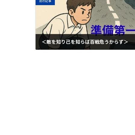
前の記事
＜敵を知り己を知らば百戦危うからず＞
2026年1月29日