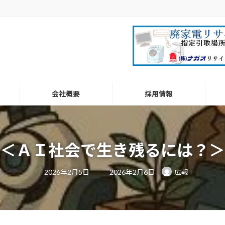
会社概要
採用情報
＜ＡＩ社会で生き残るには？＞
最
2026年2月5日
2026年2月6日
広報
終
更
新
日
時
: