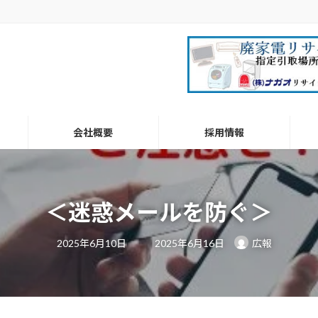
会社概要
採用情報
＜迷惑メールを防ぐ＞
最
2025年6月10日
2025年6月16日
広報
終
更
新
日
時
: