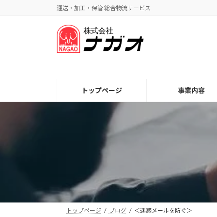
コ
ナ
運送・加工・保管 総合物流サービス
ン
ビ
テ
ゲ
ン
ー
ツ
シ
へ
ョ
ス
ン
キ
に
トップページ
事業内容
ッ
移
プ
動
トップページ
ブログ
＜迷惑メールを防ぐ＞