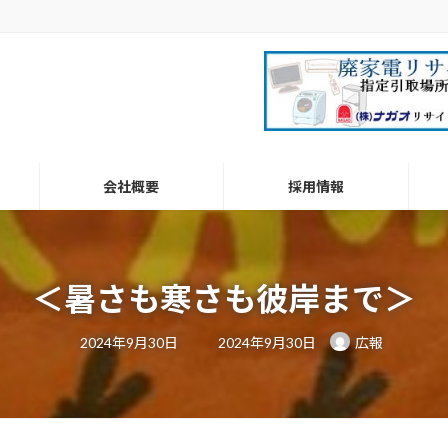
会社概要
採用情報
＜暑さも寒さも彼岸まで＞
最
2024年9月30日
2024年9月30日
広報
終
更
新
日
時
: