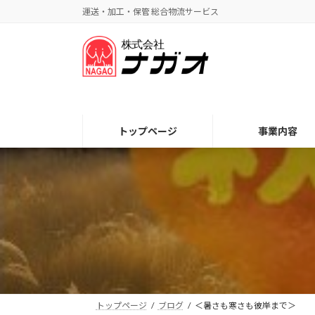
コ
ナ
運送・加工・保管 総合物流サービス
ン
ビ
テ
ゲ
ン
ー
ツ
シ
へ
ョ
ス
ン
キ
に
トップページ
事業内容
ッ
移
プ
動
トップページ
ブログ
＜暑さも寒さも彼岸まで＞