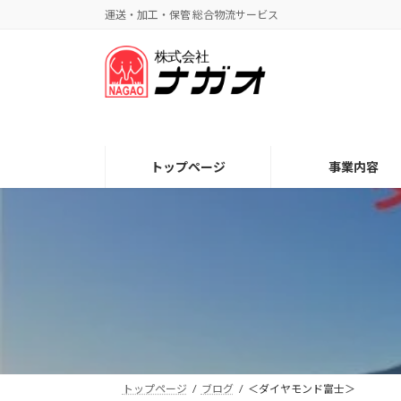
コ
ナ
運送・加工・保管 総合物流サービス
ン
ビ
テ
ゲ
ン
ー
ツ
シ
へ
ョ
ス
ン
キ
に
トップページ
事業内容
ッ
移
プ
動
トップページ
ブログ
＜ダイヤモンド富士＞