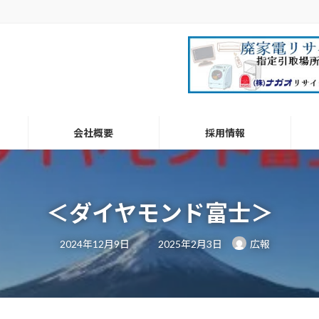
会社概要
採用情報
＜ダイヤモンド富士＞
最
2024年12月9日
2025年2月3日
広報
終
更
新
日
時
: