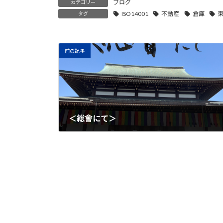
ブログ
カテゴリー
ISO14001
不動産
倉庫
タグ
前の記事
＜総會にて＞
2023年5月18日