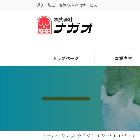
コ
ナ
運送・加工・保管 総合物流サービス
ン
ビ
テ
ゲ
ン
ー
ツ
シ
へ
ョ
ス
ン
キ
に
トップページ
事業内容
ッ
移
プ
動
トップページ
ブログ
＜エコロジーとエコノミー＞