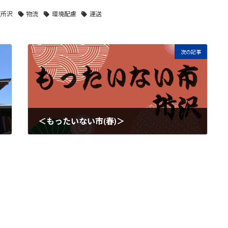
東所沢
物流
環境配慮
運送
次の記事
＜もったいない市(春)＞
2023年6月5日