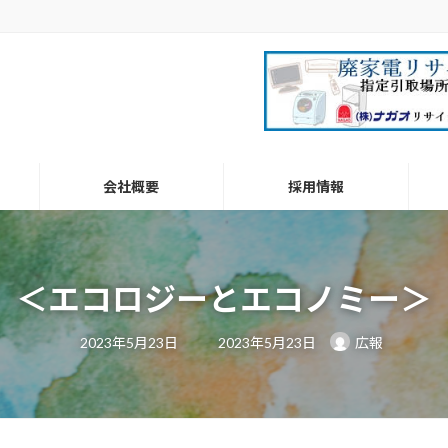
会社概要
採用情報
＜エコロジーとエコノミー＞
最
2023年5月23日
2023年5月23日
広報
終
更
新
日
時
: