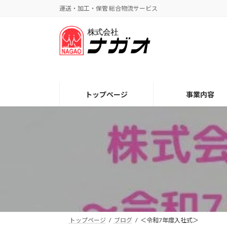
コ
ナ
運送・加工・保管 総合物流サービス
ン
ビ
テ
ゲ
ン
ー
ツ
シ
へ
ョ
ス
ン
キ
に
トップページ
事業内容
ッ
移
プ
動
トップページ
ブログ
＜令和7年度入社式＞